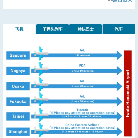
飞机
子弹头列车
特快巴士
汽车