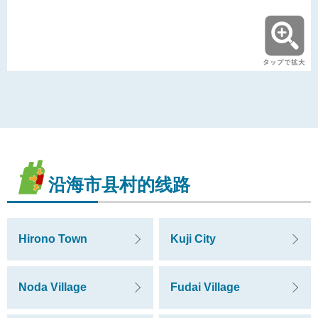
沿海市县村的线路
Hirono Town
Kuji City
Noda Village
Fudai Village