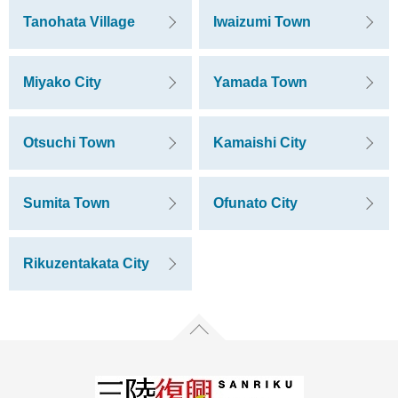
Tanohata Village
Iwaizumi Town
Miyako City
Yamada Town
Otsuchi Town
Kamaishi City
Sumita Town
Ofunato City
Rikuzentakata City