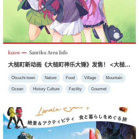
know
Sanriku Area Info
大槌町新动画《大槌町神乐大锤》发售！ <大槌町>
Otsuchi-town
Nature
Food
Village
Mountain
Ocean
History Culture
Facility
Gourmet