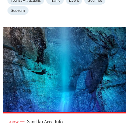
Tourist Attractions
Traffic
Event
Gourmet
Souvenir
know
Sanriku Area Info