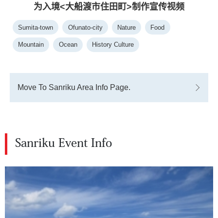
为入境<大船渡市住田町>制作宣传视频
Sumita-town
Ofunato-city
Nature
Food
Mountain
Ocean
History Culture
Move To Sanriku Area Info Page.
Sanriku Event Info