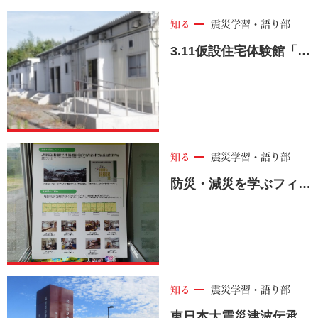
知る
震災学習・語り部
3.11仮設住宅体験館「宿泊体験」＜陸前高田市＞
知る
震災学習・語り部
防災・減災を学ぶフィールドプログラム<陸前高田市>
知る
震災学習・語り部
東日本大震災津波伝承館「いわてTSUNAMIメモリアル」＜陸前高田市＞