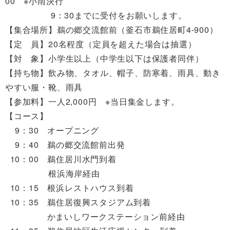
00 ※小雨決行
9：30までに受付をお願いします。
【集合場所】鵜の郷交流館前（釜石市鵜住居町4-900）
【定 員】20名程度（定員を超えた場合は抽選）
【対 象】小学生以上（中学生以下は保護者同伴）
【持ち物】飲み物、タオル、帽子、防寒着、雨具、動き
やすい服・靴、雨具
【参加料】一人2,000円 ※当日集金します。
【コース】
9：30 オープニング
9：40 鵜の郷交流館前出発
10：00 鵜住居川水門到着
根浜海岸経由
10：15 根浜レストハウス到着
10：35 鵜住居復興スタジアム到着
かまいしワークステーション前経由