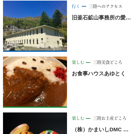
行く
三陸へのアクセス
旧釜石鉱山事務所の愛称が「Ｔｅｓｏｎ（てっさん）」となりました。＜釜石市＞
楽しむ
三陸美食どころ
お食事ハウスあゆとく
楽しむ
三陸お土産どころ
（株）かまいしDMC × maruwa mart （株）