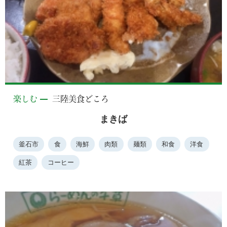
楽しむ
三陸美食どころ
まきば
釜石市
食
海鮮
肉類
麺類
和食
洋食
紅茶
コーヒー