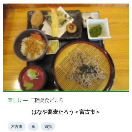
楽しむ
三陸美食どころ
はなや蕎麦たろう＜宮古市＞
宮古市
食
麺類