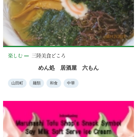
楽しむ
三陸美食どころ
めん処 居酒屋 六もん
山田町
麺類
和食
中華