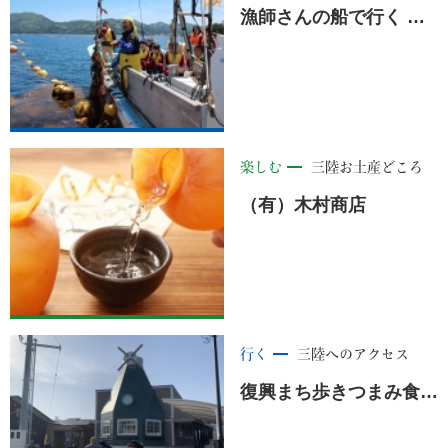
漁師さんの船で行く 山田湾＆養殖いかだ見学＜山田町＞
楽しむ
三陸お土産どころ
（有）木村商店
行く
三陸へのアクセス
復興まち歩きつまみ食いツアー