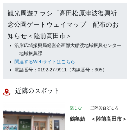
観光周遊チラシ「高田松原津波復興祈
念公園ゲートウェイマップ」配布のお
知らせ＜陸前高田市＞
沿岸広域振興局経営企画部大船渡地域振興センター
地域振興課
関連するWebサイトはこちら
電話番号：0192-27-9911（内線番号：305）
近隣のスポット
楽しむ
三陸美食どころ
鶴亀鮨 ＜陸前高田市＞