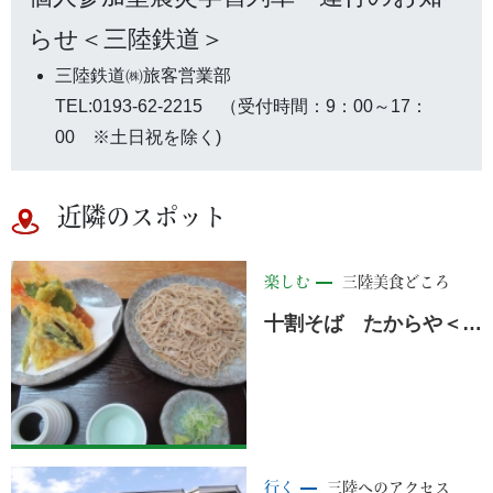
らせ＜三陸鉄道＞
三陸鉄道㈱旅客営業部
TEL:0193-62-2215 （受付時間：9：00～17：
00 ※土日祝を除く)
近隣のスポット
楽しむ
三陸美食どころ
十割そば たからや＜宮古市:茂市＞
行く
三陸へのアクセス