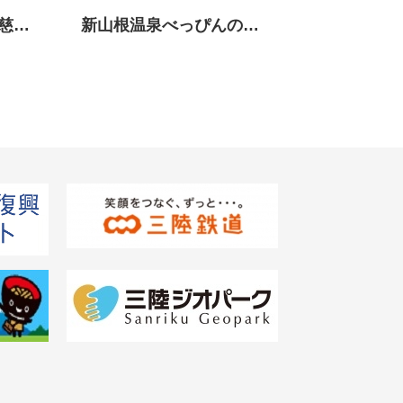
久慈琥珀博物館＜久慈市＞
新山根温泉べっぴんの湯 ＜久慈市＞