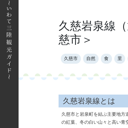
へ
久慈岩泉線（
慈市＞
久慈市
自然
食
里
久慈岩泉線とは
久慈市と岩泉町を結ぶ主要地方
の紅葉、冬の白い山々と高い青