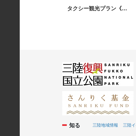
タクシー観光プラン《久慈市》
知る
三陸地域情報
三陸イ