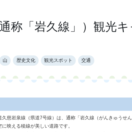
通称「岩久線」）観光キ
山
歴史文化
観光スポット
交通
道久慈岩泉線（県道7号線）は、通称「岩久線（がんきゅうせ
空に映える稜線が美しい道路です。