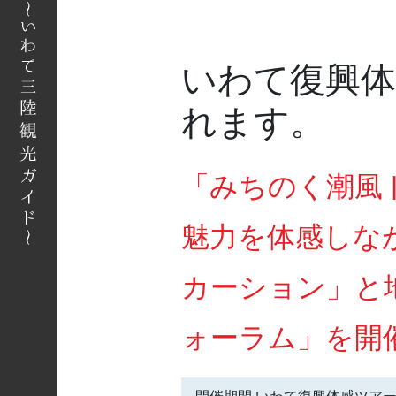
へ
いわて復興体
れます。
「みちのく潮風
魅力を体感しな
カーション」と
ォーラム」を開