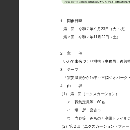
１ 開催日時
第１回 令和７年９月23日（火・祝） エ
第２回 令和７年11月22日（土） エ
フォーラム 13時3
２ 主 催
いわて未来づくり機構（事務局：復興
３ テーマ
「震災津波から15年～三陸ジオパーク
４ 内 容
（1） 第１回（エクスカーション）
ア 募集定員等 60名
イ 場 所 宮古市
ウ 内容等 みちのく潮風トレイルガ
（2）第２回（エクスカーション・フォー