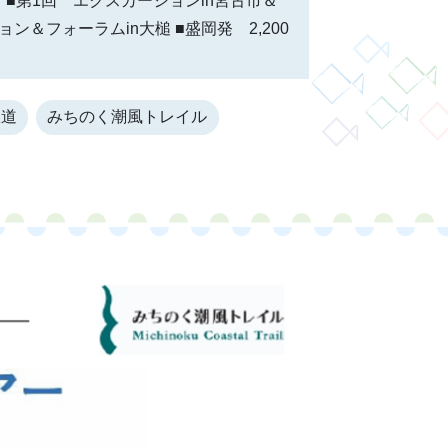
 ■第1回 エクスカーションin宮古市＆
ョン＆フォーラムin大槌 ■盛岡発 2,200
鉄道
みちのく潮風トレイル