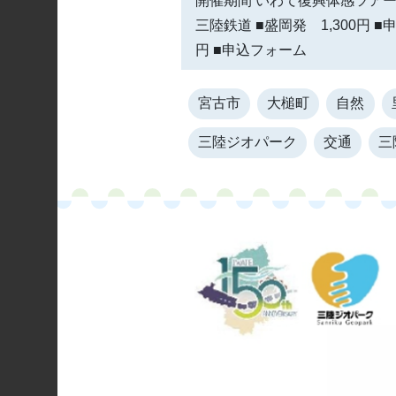
開催期間 いわて復興体感ツアー 
三陸鉄道 ■盛岡発 1,300円 
円 ■申込フォーム
宮古市
大槌町
自然
三陸ジオパーク
交通
三