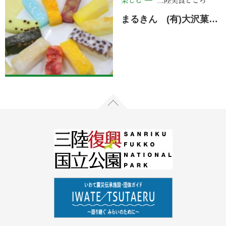
楽しむ
三陸美食どころ
まるきん (有)大沢菓子店