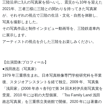
三陸沿岸に3人の写真家を招へいし、震災から10年を迎えた
2021年、三者三様に三陸との関わりを持ってきた写真家
が、それぞれの視点で三陸の生活・文化・自然を体験し、
写真を撮影しました。
その写真作品と制作インタビュー動画等を、三陸鉄道車内
に展示します。
アーティストの視点を介した三陸をお楽しみください。
【出演団体:プロフィール】
●浅田政志（写真家）
1979 年三重県生まれ。日本写真映像専門学校研究科を卒業
後、スタジオアシスタントを経て独立。2009 年、 写真集
「浅田家」(2008 年赤々舎刊)で第 34 回木村伊兵衛写真賞を
受賞。2010 年には初の大型個展、「Tsu Family Land 浅田
政志写真展」を三重県立美術館で開催。2020 年には著書の