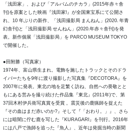
「浅田家」、および「アルバムのチカラ」(2015年赤々舎
刊)を原案とした映画『浅田家!』が全国東宝系にて公開さ
れ、10 年ぶりの新作、「浅田撮影局 まんねん」(2020. 年青
幻舎刊)と「浅田撮影局 せんねん」(2020.年赤々舎刊)を発
表。新作個展「浅田撮影局」を PARCO MUSEUM TOKYO
で開催した。
●田附勝（写真家）
1974年、富山県生まれ。電飾を施したトラックとそのドラ
イバーたちを9年に渡り撮影した写真集『DECOTORA』を
2007年に発表。東北の地を足繁く訪ね、自然への畏敬とと
もにある営みを撮り続けた作品集『東北』(2011年)で、第
37回木村伊兵衛写真賞を受賞 。震災後の鹿猟師を捉えた
『その血はまだ赤いのか?』そして『「おわり。」』、さら
には暗闇に佇む鹿を写した『KURAGARI』を刊行。2016年
には八戸で漁師を追った『魚人』、近年は発掘当時の新聞