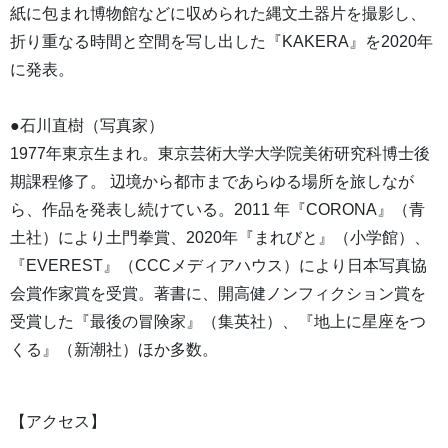
紙に包まれ博物館などに収められた縄文土器片を撮影し、
折り重なる時間と空間を写し出した『KAKERA』を2020年
に発表。
●石川直樹（写真家）
1977年東京生まれ。東京芸術大学大学院美術研究科博士後
期課程修了。 辺境から都市まであらゆる場所を旅しなが
ら、作品を発表し続けている。2011 年『CORONA』（青
土社）により土門拳賞、2020年『まれびと』（小学館）、
『EVEREST』（CCCメディアハウス）により日本写真協
会賞作家賞を受賞。著書に、開高健ノンフィクション賞を
受賞した『最後の冒険家』（集英社）、『地上に星座をつ
くる』（新潮社）ほか多数。
【アクセス】