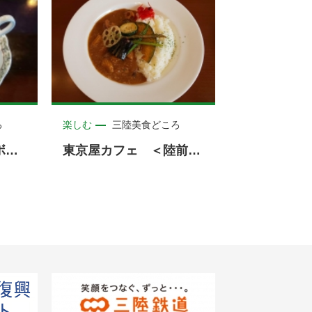
ろ
楽しむ
三陸美食どころ
h.イマジン&レインボーサライ ＜陸前高田市＞
東京屋カフェ ＜陸前高田市＞