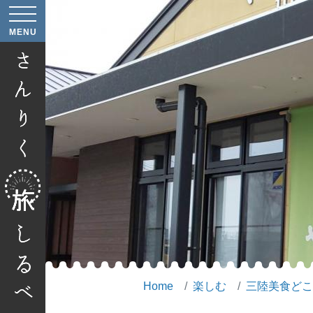
へ
MENU
へ
Home
楽しむ
三陸美食どこ