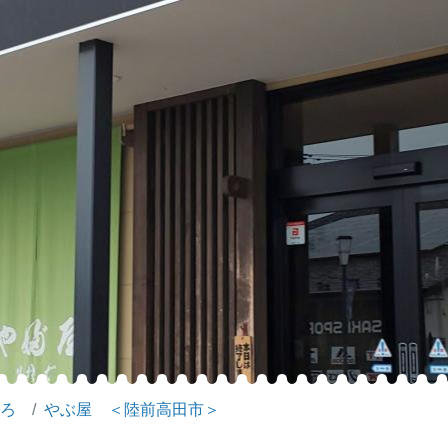
ろ
やぶ屋 ＜陸前高田市＞