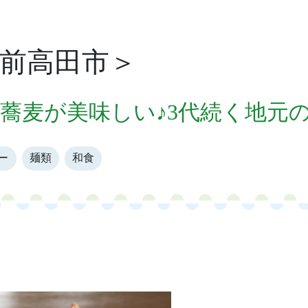
前高田市＞
ち蕎麦が美味しい♪3代続く地元
ー
麺類
和食