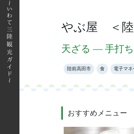
へ
やぶ屋 ＜陸
天ざる — 手打
陸前高田市
食
電子マネ
おすすめメニュー