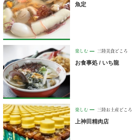
魚定
楽しむ
三陸美食どころ
お食事処 / いち龍
楽しむ
三陸お土産どころ
上神田精肉店