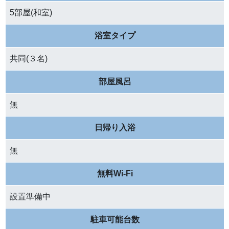
5部屋(和室)
浴室タイプ
共同(３名)
部屋風呂
無
日帰り入浴
無
無料Wi-Fi
設置準備中
駐車可能台数