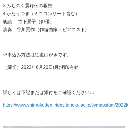
3.みちのく震録伝の報告
4.かたりつぎ（ミニコンサート含む）
朗読 竹下景子（俳優）
演奏 谷川賢作（作編曲家・ピアニスト)
※申込み方法は往復はがきです。
（締切）2022年6月20日(月)消印有効
詳しくは下記または添付をご確認ください↓↓
https://www.shinrokuden.irides.tohoku.ac.jp/symposium/2022ka